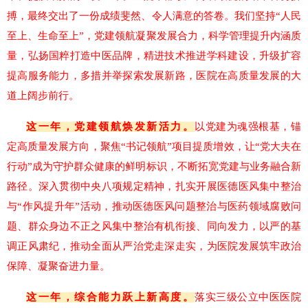
搏，最终交出了一份成绩斐然、令人满意的答卷。我们坚持“人民
至上、生命至上”，党建领航凝聚发展合力，科学管理提升内涵质
量，弘扬国粹打造中医品牌，精进技术推进学科建设，升级扩容
提高服务能力，多措并举探索发展新路，医院在高质量发展的大
道上阔步前行。
这一年，党建领航焕发新活力。
以党建为魂强根基，锚
定高质量发展方向，聚焦
“书记领航”项目提质增效，让“党大夫在
行动”成为守护群众健康的鲜明标识，不断拓宽党建与业务融合新
路径。深入贯彻中央八项规定精神，扎实开展医德医风集中整治
与“作风提升年”活动，推动医德医风问题整治与医药领域腐败问
题、群众身边不正之风集中整治有机衔接、同向发力，以严的基
调正风肃纪，推动全面从严治党走深走实，为医院发展筑牢政治
保障、凝聚奋进力量。
这一年，综合能力跃上新高度。
落实三级公立中医医院