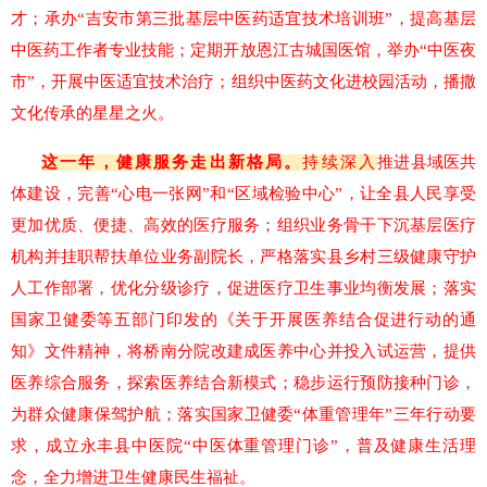
才；承办“吉安市第三批基层中医药适宜技术培训班”，提高基层
中医药工作者专业技能；定期开放恩江古城国医馆，举办“中医夜
市”，开展中医适宜技术治疗；组织中医药文化进校园活动，播撒
文化传承的星星之火。
这一年，健康服务走出新格局。
持续深入
推
进县域医共
体建设，完善
“心电一张网”和“区域检验中心”，让全县人民享受
更加优质、便捷、高效的医疗服务；组织业务骨干下沉基层医疗
机构并挂职帮扶单位业务副院长，严格落实县乡村三级健康守护
人工作部署，优化分级诊疗，促进医疗卫生事业均衡发展；落实
国家卫健委等五部门印发的《关于开展医养结合促进行动的通
知》文件精神，将桥南分院改建成医养中心并投入试运营，提供
医养综合服务，探索医养结合新模式；稳步运行预防接种门诊，
为群众健康保驾护航；
落实国家卫健委“体重管理年”三年行动要
求，成立永丰县中医院“中医体重管理门诊”，普及健康生活理
念，
全力增进卫生健康民生福祉。