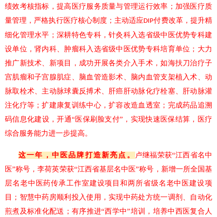
绩效考核指标，提高医疗服务质量与管理运行效率；加强医疗质
量管理，严格执行医疗核心制度；主动适应
付费改革，提升精
DIP
细化管理水平；深耕特色专科，
针灸科入选省级中医优势专科建
设单位，
肾内科、肿瘤科入选省级中医优势专科培育单位；大力
推广新技术、新项目，成功开展各类介入手术，如海扶刀治疗子
宫肌瘤和子宫腺肌症、脑血管造影术、脑内血管支架植入术、动
脉取栓术、主动脉球囊反搏术、肝癌肝动脉化疗栓塞、肝动脉灌
注化疗等；扩建康复训练中心，扩容改造血透室；完成药品追溯
码信息化建设，开通“医保刷脸支付”，实现快速医保结算，医疗
综合服务能力进一步提高。
这一年，中医品牌打造新亮点。
卢继福荣获
“江西省名中
医”称号，李荷英荣获“江西省基层名中医”称号，
新增一所全国基
层名老中医药传承工作室建设项目和两所省级名老中医建设项
目；智慧中药房顺利投入使用，实现中药处方统一调剂、自动化
煎煮及标准化配送；有序推进“西学中”培训，培养中西医复合人