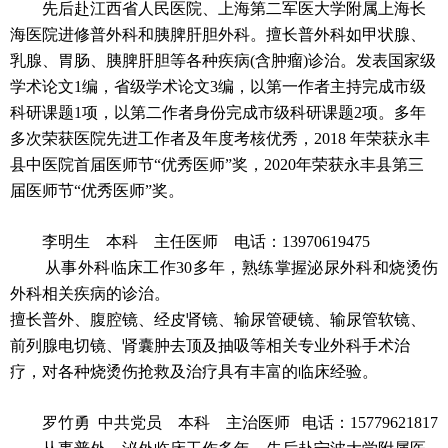
先后赴江西省人民医院、上海第二军医大学附属上海长
海医院进修普外科和胰脾肝胆外科。擅长普外科如甲状腺、
乳腺、胃肠、胰脾肝胆等各种疾病(含肿瘤)诊治。发表国家级
学术论文1编，省级学术论文3编，以第一作者主持完成市级
科研课题1项，以第二作者身份完成市级科研课题2项。多年
多次荣获医院先进工作者及年度考核优秀，2018 年荣获永丰
县中医院首届医师节“优秀医师”奖，2020年荣获永丰县第三
届医师节“优秀医师”奖。
李明生 本科 主任医师
电话：13970619475
从事外科临床工作30多年，熟练掌握泌尿外科和烧烫伤
外科相关疾病的诊治。
擅长普外、腹腔镜、经皮肾镜、输尿管硬镜、输尿管软镜、
前列腺电切镜、肾囊肿去顶及抽吸等相关专业外科手术治
疗，对各种烧烫伤抢救及治疗具有丰富的临床经验。
罗竹
勇
中共党员
本科 主治医师
电话：15779621817