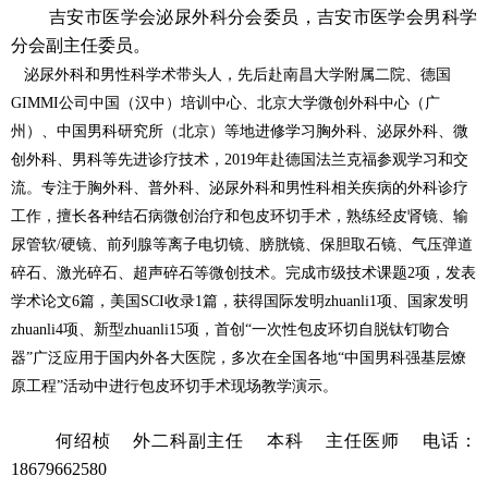
吉安市医学会泌尿外科分会委员，吉安市医学会男科学
分会副主任委员。
泌尿外科和男性科学术带头人，先后赴南昌大学附属二院、德国
GIMMI公
司中国（汉中）培训中心、北京大学微创外科中心（广
州）、中国男科研究所（北京）等地进修学习胸外科、泌尿外科、微
创外科、男科等先进诊疗技术，2019年赴德国法兰克福参观学习和交
流。专注于胸外科、普外科、泌尿外科和男性科相关疾病的外科诊疗
工作，擅长
各种结石病微创治疗和包皮环切手术，熟练经皮肾镜、输
尿管软/硬镜、前列腺等离子电切镜、膀胱镜、保胆取石镜、气压弹道
碎石、激光碎石、超声碎石等微
创技术。
完成市级技术课题2项，发表
学术论文6篇，美国SCI收录1篇，获得国际发明zhuanli1项、国家发明
zhuanli4项、新型zhuanli15项，首创“一次性包皮环切自脱钛钉吻
合
器”广泛应用于国内外各大医院，多次在全国各地“中国男科强基层燎
原工程”活动中进行包皮环切手术现场教学演示。
何绍桢 外二科副主任 本科 主任医师
电话：
18679662580