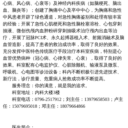
心病、风心病、心衰等）及神经内科疾病（如脑梗死、脑出
血、脑炎等）；创建了胸痛中心及卒中中心，为胸痛和急性
中风患者开辟了绿色通道，对急性胸痛鉴别和处理有较丰富
的经验；开展了急性心肌梗死和急性脑栓塞溶栓、心包穿刺
抽液、微创伤颅内血肿粉碎穿刺抽吸术治疗颅内出血等治
疗，开展了冠脉
PCI
术、永久起搏器植入术、射频消融术及脑
血管造影，提高了患者的救治成功率，取得了良好的效果。
充分发挥中医特色传统医疗手段治疗本科室疾病，特别是心
血管优势病种（冠心病、心律失常、心衰），取得了良好的
效果。科室配有心电监护仪、心脏除颤机、输液泵及微泵、
呼吸机、心电图等诊治设备；科内不断积极引进先进技术、
新疗法，诊疗质量、危重病人抢救成功率不断提高。
服务理念：你的满意，就是我的追求。
科室地址：内科大楼3楼
科室电话：0796-2517912；刘主任：13979658503；卢主
任：15079695018；邓主任：18079664866
医生简介：